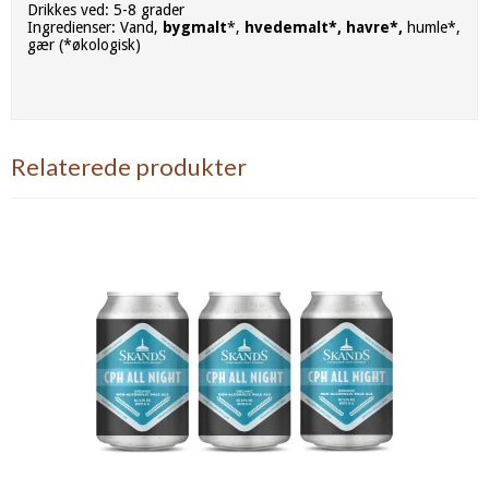
Drikkes ved: 5-8 grader
Ingredienser: Vand,
bygmalt
*,
hvedemalt*, havre*,
humle*,
gær (*økologisk)
Relaterede produkter