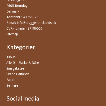
Hesselager 21
2605 Brøndby
Danmark
Telefonnr.
:
43755025
E-mail
:
info@bryggeriet-skands.dk
CVR-nummer
:
27186556
Sitemap
Kategorier
Tilbud
Alle Øl - Flaske & Dåse
Smagekasser
Skands Øltønde
Fadøl
Se mere
Social media