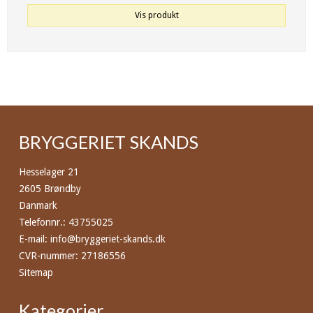
Vis produkt
BRYGGERIET SKANDS
Hesselager 21
2605 Brøndby
Danmark
Telefonnr.
:
43755025
E-mail
:
info@bryggeriet-skands.dk
CVR-nummer
:
27186556
Sitemap
Kategorier