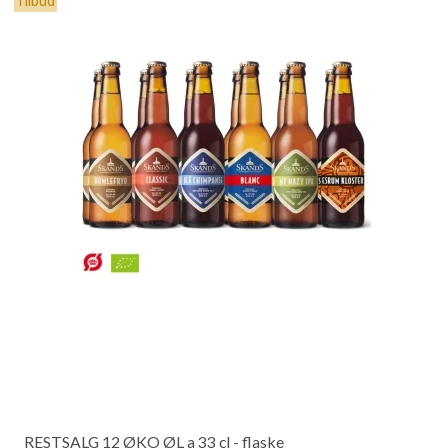
Tilbud
RESTSALG 12 ØKO ØL a 33 cl - flaske