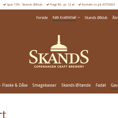
Spar 15% - Skands Ølklub
Fragt 85,- pr. 12 øl
Kontakt os på 43755025
Køb kvalitetsøl
Forside
Skands Ølklub
Åbn
 - Flaske & Dåse
Smagekasser
Skands Øltønde
Fadøl
Gav
rt