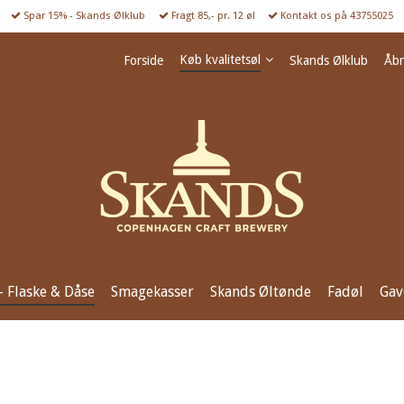
Spar 15% - Skands Ølklub
Fragt 85,- pr. 12 øl
Kontakt os på 43755025
Køb kvalitetsøl
Forside
Skands Ølklub
Åbn
 - Flaske & Dåse
Smagekasser
Skands Øltønde
Fadøl
Gav