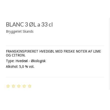
BLANC 3 ØL a 33 cl
Bryggeriet Skands
FRANSKINSPIRERET HVEDEØL MED FRISKE NOTER AF LIME
OG CITRON.
Type: Hvedeøl - Økologisk
Alkohol: 5,0 % vol.