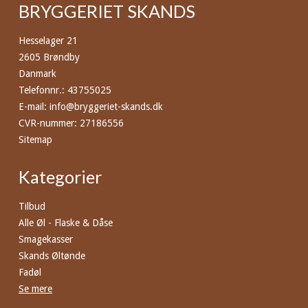
BRYGGERIET SKANDS
Hesselager 21
2605 Brøndby
Danmark
Telefonnr.
:
43755025
E-mail
:
info@bryggeriet-skands.dk
CVR-nummer
:
27186556
Sitemap
Kategorier
Tilbud
Alle Øl - Flaske & Dåse
Smagekasser
Skands Øltønde
Fadøl
Se mere