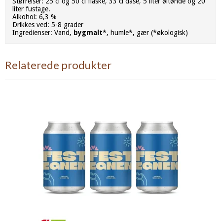
Størrelser: 25 cl og 50 cl flaske, 33 cl dåse, 5 liter øltønde og 20
liter fustage.
Alkohol: 6,3 %
Drikkes ved: 5-8 grader
Ingredienser: Vand,
bygmalt
*, humle*, gær (*økologisk)
Relaterede produkter