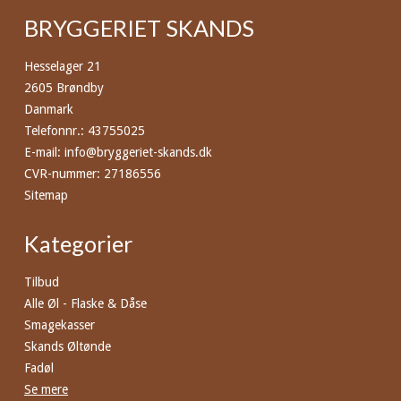
BRYGGERIET SKANDS
Hesselager 21
2605 Brøndby
Danmark
Telefonnr.
:
43755025
E-mail
:
info@bryggeriet-skands.dk
CVR-nummer
:
27186556
Sitemap
Kategorier
Tilbud
Alle Øl - Flaske & Dåse
Smagekasser
Skands Øltønde
Fadøl
Se mere