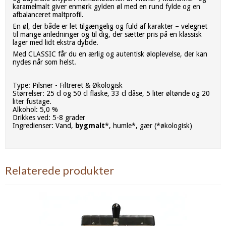
karamelmalt giver enmørk gylden øl med en rund fylde og en
afbalanceret maltprofil.
En øl, der både er let tilgængelig og fuld af karakter – velegnet
til mange anledninger og til dig, der sætter pris på en klassisk
lager med lidt ekstra dybde.
Med CLASSIC får du en ærlig og autentisk øloplevelse, der kan
nydes når som helst.
Type: Pilsner - Filtreret & Økologisk
Størrelser: 25 cl og 50 cl flaske, 33 cl dåse, 5 liter øltønde og 20
liter fustage.
Alkohol: 5,0 %
Drikkes ved: 5-8 grader
Ingredienser: Vand,
bygmalt
*, humle*, gær (*økologisk)
Relaterede produkter