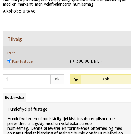
med en markant, men velafbalanceret humlesmag.
Alkohol: 5,0 % vol.
Tilvalg
Pant
(
+
500,00 DKK )
Pant fustage
stk.
Køb
Beskrivelse
Humlefryd på fustage.
Humlefryd er en uimodståelig tjekkisk-inspireret pilsner, der
pirrer dine smagsløg med sin velafbalancerede
humlesmag. Denne øl leverer en forfriskende bitterhed og med
en nøje udvalgt blanding af malt og humle opnår Humlefryd en