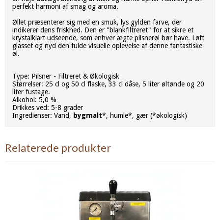
perfekt harmoni af smag og aroma.
Øllet præsenterer sig med en smuk, lys gylden farve, der
indikerer dens friskhed. Den er "blankfiltreret" for at sikre et
krystalklart udseende, som enhver ægte pilsnerøl bør have. Løft
glasset og nyd den fulde visuelle oplevelse af denne fantastiske
øl.
Type: Pilsner - Filtreret & Økologisk
Størrelser: 25 cl og 50 cl flaske, 33 cl dåse, 5 liter øltønde og 20
liter fustage.
Alkohol: 5,0 %
Drikkes ved: 5-8 grader
Ingredienser: Vand,
bygmalt
*, humle*, gær (*økologisk)
Relaterede produkter