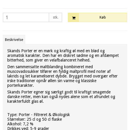
stk.
Køb
Beskrivelse
Skands Porter er en mørk og kraftig øl med en blød og
aromatisk karakter. Den har en diskret sødme og en afdæmpet
bitterhed, som giver en velafbalanceret helhed.
Den sammensatte maltblanding kombineret med
muscovadosukker tilfører en fyldig maltprofil med noter af
lakrids og let karameliseret dybde. Brygget med overgær efter
irske traditioner opnår øllen sin varme og klassiske
porterkarakter.
Skands Porter egner sig særligt godt til kraftigt smagende
danske retter, men kan også nydes alene som et afrundet og
karakterfuldt glas øl.
Type: Porter - Filtreret & Økologisk
Størrelser: 25 cl og 50 cl flaske
Alkohol: 7,2 %
Drikkes ved: 5-9 grader